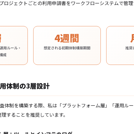
に残す、プロジェクトごとの利用申請書をワークフローシステムで管
層
4週間
運用ルール・
想定される初期体制構築期間
推奨
構成
用体制の3層設計
de の監査体制を構築する際、私は「プラットフォーム層」「運用ル
整理することを推奨しています。
ム層：ツールとインフラのログ