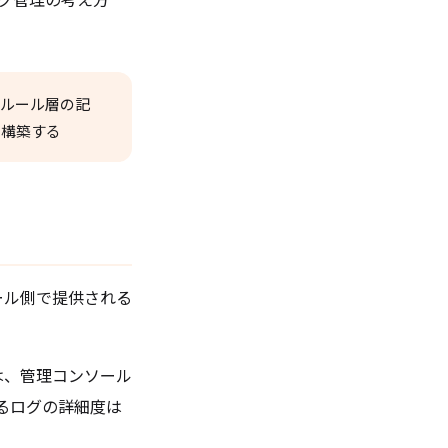
。
運用ルール層の記
を構築する
ツール側で提供される
）では、管理コンソール
るログの詳細度は