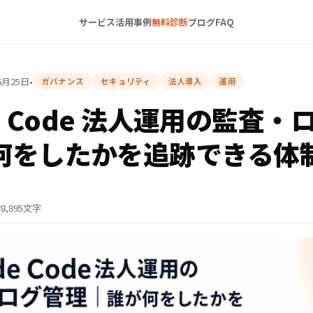
サービス
活用事例
無料診断
ブログ
FAQ
6月25日
•
ガバナンス
セキュリティ
法人導入
運用
de Code 法人運用の監査
何をしたかを追跡できる体
8,895文字