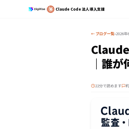
Claude Code
法人導入支援
← ブログ一覧
•
2026年
Clau
｜誰が
22分で読めます
約