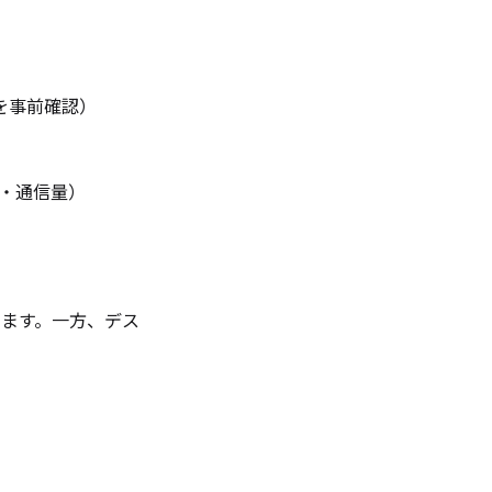
を事前確認）
L・通信量）
ます。一方、デス
。