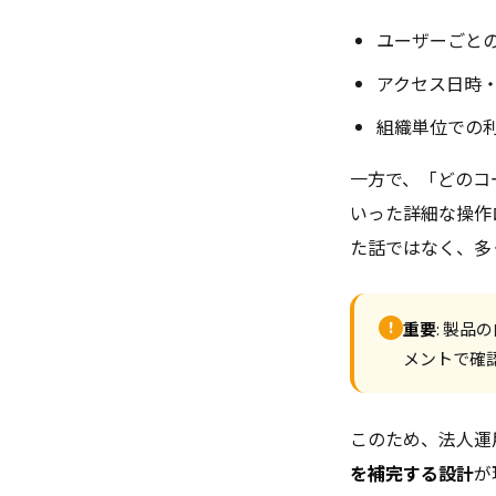
ユーザーごとの
アクセス日時・
組織単位での
一方で、「どのコ
いった詳細な操作ロ
た話ではなく、多く
!
重要
: 製品
メントで確
このため、法人運
を補完する設計
が