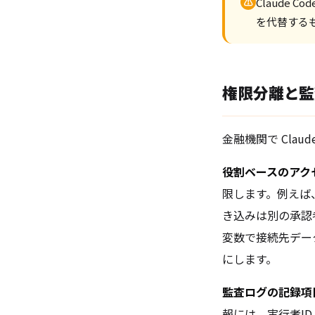
⚠
Claude
を代替する
権限分離と監
金融機関で Clau
役割ベースのアクセ
限します。例えば
き込みは別の承認者
変数で接続先デー
にします。
監査ログの記録項
報には、実行者I