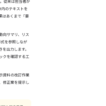
す。従来は担当者が
画像内のテキストを
果はあくまで「要
動向サマリ、リス
ト形式を参照しなが
書きを出力します。
ックを確認する工
示資料の改訂作業
し、修正案を提示し