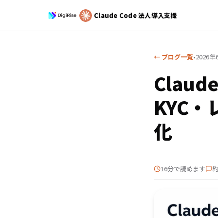
Claude Code
法人導入支援
← ブログ一覧
•
2026年
Claud
KYC
化
16分で読めます
約