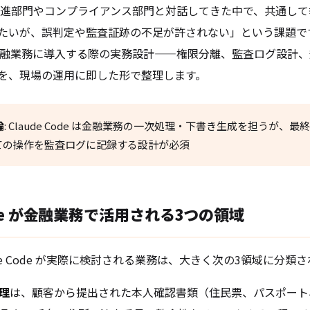
推進部門やコンプライアンス部門と対話してきた中で、共通して挙
たいが、誤判定や監査証跡の不足が許されない」という課題で
de を金融業務に導入する際の実務設計——権限分離、監査ログ設計
を、現場の運用に即した形で整理します。
論
: Claude Code は金融業務の一次処理・下書き生成を担うが、
ての操作を監査ログに記録する設計が必須
Code が金融業務で活用される3つの領域
ude Code が実際に検討される業務は、大きく次の3領域に分類
処理
は、顧客から提出された本人確認書類（住民票、パスポート