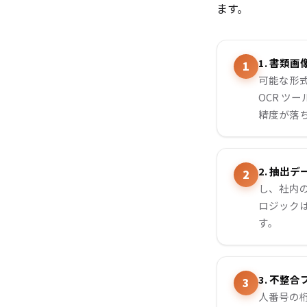
ます。
1. 書類
可能な形式
OCR 
精度が落
2. 抽出
し、社内の
ロジック
す。
3. 不整
人番号の