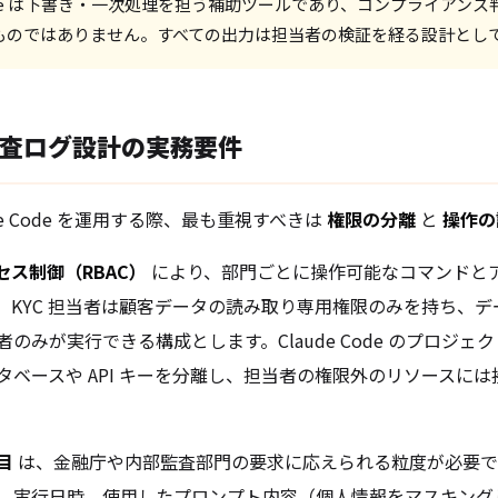
 Code は下書き・一次処理を担う補助ツールであり、コンプライアン
ものではありません。すべての出力は担当者の検証を経る設計とし
査ログ設計の実務要件
de Code を運用する際、最も重視すべきは
権限の分離
と
操作の
ス制御（RBAC）
により、部門ごとに操作可能なコマンドと
、KYC 担当者は顧客データの読み取り専用権限のみを持ち、デ
のみが実行できる構成とします。Claude Code のプロジェ
タベースや API キーを分離し、担当者の権限外のリソースに
目
は、金融庁や内部監査部門の要求に応えられる粒度が必要で
D、実行日時、使用したプロンプト内容（個人情報をマスキングした