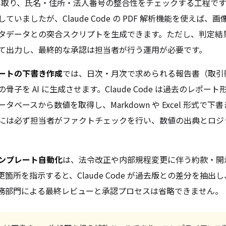
が読み取り、氏名・住所・法人番号の整合性をチェックする工程で
ていましたが、Claude Code の PDF 解析機能を使えば、
タデータとの突合スクリプトを生成できます。ただし、判定結
て出力し、最終的な承認は担当者が行う運用が必要です。
ートの下書き作成
では、日次・月次で求められる報告書（取引
骨子を AI に生成させます。Claude Code は過去のレポー
タベースから数値を取得し、Markdown や Excel 形式で下
には必ず担当者がファクトチェックを行い、数値の出典とロジ
ンプレート自動化
は、法令改正や内部規程変更に伴う約款・開
箇所を指示すると、Claude Code が過去版との差分を抽出
務部門による最終レビューと承認プロセスは省略できません。