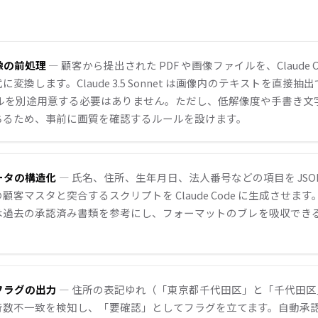
画像の前処理
— 顧客から提出された PDF や画像ファイルを、Claude 
に変換します。Claude 3.5 Sonnet は画像内のテキストを直接
ツールを別途用意する必要はありません。ただし、低解像度や手書き文
ちるため、事前に画質を確認するルールを設けます。
データの構造化
— 氏名、住所、生年月日、法人番号などの項目を JSO
顧客マスタと突合するスクリプトを Claude Code に生成させま
は過去の承認済み書類を参考にし、フォーマットのブレを吸収でき
合フラグの出力
— 住所の表記ゆれ（「東京都千代田区」と「千代田区
桁数不一致を検知し、「要確認」としてフラグを立てます。自動承