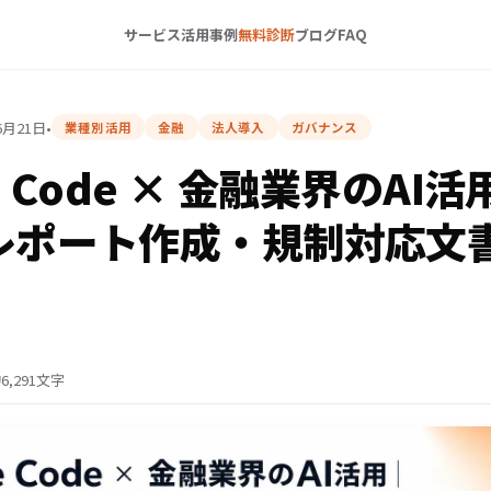
サービス
活用事例
無料診断
ブログ
FAQ
6月21日
•
業種別活用
金融
法人導入
ガバナンス
e Code × 金融業界のAI活
・レポート作成・規制対応文
6,291文字