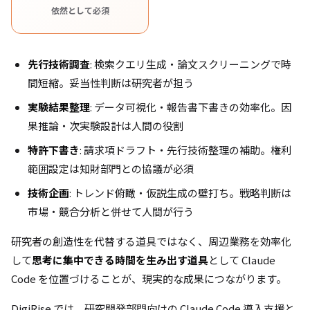
依然として必須
先行技術調査
: 検索クエリ生成・論文スクリーニングで時
間短縮。妥当性判断は研究者が担う
実験結果整理
: データ可視化・報告書下書きの効率化。因
果推論・次実験設計は人間の役割
特許下書き
: 請求項ドラフト・先行技術整理の補助。権利
範囲設定は知財部門との協議が必須
技術企画
: トレンド俯瞰・仮説生成の壁打ち。戦略判断は
市場・競合分析と併せて人間が行う
研究者の創造性を代替する道具ではなく、周辺業務を効率化
して
思考に集中できる時間を生み出す道具
として Claude
Code を位置づけることが、現実的な成果につながります。
DigiRise では、研究開発部門向けの Claude Code 導入支援と