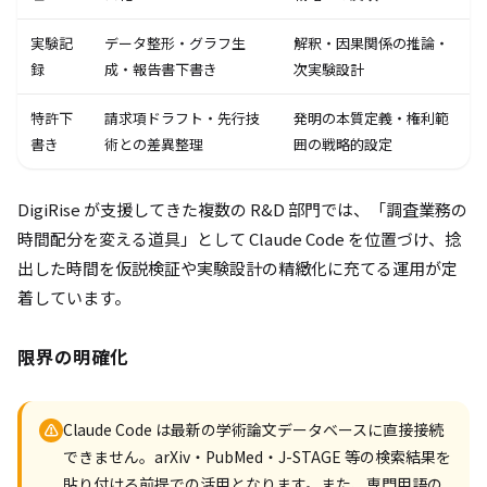
実験記
データ整形・グラフ生
解釈・因果関係の推論・
録
成・報告書下書き
次実験設計
特許下
請求項ドラフト・先行技
発明の本質定義・権利範
書き
術との差異整理
囲の戦略的設定
DigiRise が支援してきた複数の R&D 部門では、「調査業務の
時間配分を変える道具」として Claude Code を位置づけ、捻
出した時間を仮説検証や実験設計の精緻化に充てる運用が定
着しています。
限界の明確化
Claude Code は最新の学術論文データベースに直接接続
⚠
できません。arXiv・PubMed・J-STAGE 等の検索結果を
貼り付ける前提での活用となります。また、専門用語の