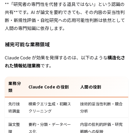
**「研究者の専門性を代替する道具ではない」という認識の
共有**です。AI が論文を要約できても、その内容の妥当性判
断・新規性評価・自社研究への応用可能性判断は依然として
人間の専門知識に依存します。
補完可能な業務領域
Claude Code が効果を発揮するのは、以下のような
構造化さ
れた情報処理業務
です。
業務分
Claude Code の役割
人間の役割
類
先行技
検索クエリ生成・初期ス
技術的妥当性判断・競合
術調査
クリーニング
分析
論文整
要約・分類・データベー
内容の批判的評価・研究
理
ス化
戦略への反映