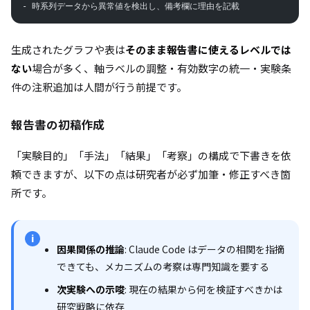
- 時系列データから異常値を検出し、備考欄に理由を記載
生成されたグラフや表は
そのまま報告書に使えるレベルでは
ない
場合が多く、軸ラベルの調整・有効数字の統一・実験条
件の注釈追加は人間が行う前提です。
報告書の初稿作成
「実験目的」「手法」「結果」「考察」の構成で下書きを依
頼できますが、以下の点は研究者が必ず加筆・修正すべき箇
所です。
i
因果関係の推論
: Claude Code はデータの相関を指摘
できても、メカニズムの考察は専門知識を要する
次実験への示唆
: 現在の結果から何を検証すべきかは
研究戦略に依存