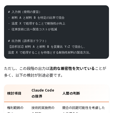
# 入力例（発明の要旨）
- 材料 A と材料 B を特定の比率で混合
- 温度 X で処理することで耐熱性が向上
- 従来技術に比べ製造コストが低減
# 出力例（請求項ドラフト）
【請求項1】材料 A と材料 B を質量比 Y:Z で混合し、
温度 X で処理することを特徴とする耐熱性材料の製造方法。
ただし、この段階の出力は
法的な厳密性を欠いている
ことが
多く、以下の検討が別途必要です。
Claude Code
検討項目
人間の判断
の限界
権利範囲の
技術的実施例の
競合の回避可能性を考慮した