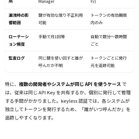
所
Manager
行)
漏洩時の影
鍵が有効な限り不正利用
トークンの有効期限
響範囲
可能
内のみ
ローテーシ
手動で月1回等
自動で数分〜数時間
ョン頻度
ごと
監査ログ
同じ鍵を使い回すと誰が
トークンごとに発行
呼んだか不明
元を追跡可能
特に、
複数の開発者やシステムが同じ API を使うケース
で
は、従来は同じ API Key を共有するか、個別に発行して管理
する手間がかかりました。keyless 認証では、各システムが
独立してトークンを発行するため、「誰がいつ呼んだか」を
追跡しやすくなります。