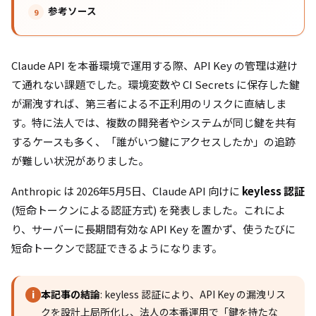
参考ソース
Claude API を本番環境で運用する際、API Key の管理は避け
て通れない課題でした。環境変数や CI Secrets に保存した鍵
が漏洩すれば、第三者による不正利用のリスクに直結しま
す。特に法人では、複数の開発者やシステムが同じ鍵を共有
するケースも多く、「誰がいつ鍵にアクセスしたか」の追跡
が難しい状況がありました。
Anthropic は 2026年5月5日、Claude API 向けに
keyless 認証
(短命トークンによる認証方式) を発表しました。これによ
り、サーバーに長期間有効な API Key を置かず、使うたびに
短命トークンで認証できるようになります。
本記事の結論
: keyless 認証により、API Key の漏洩リス
i
クを設計上局所化し、法人の本番運用で「鍵を持たな