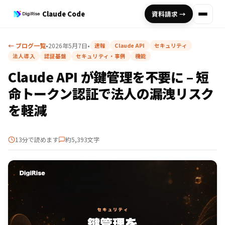
Claude Code
資料請求 →
← ブログ一覧
•
2026年5月7日
•
速報
Claude API
セキュリティ
法人導入
認証基盤
セキュリティ・事例
機能
Claude API が鍵管理を不要に – 短
命トークン認証で法人の漏洩リスク
を軽減
13分で読めます
約5,393文字