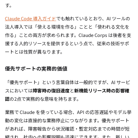
す。
Claude Code 導入ガイド
でも触れているとおり、AI ツールの
法人導入では「使える環境を作る」ことと「使われる文化を
作る」ことの両方が求められます。Claude Corps は後者を支
援する人的リソースを提供するという点で、従来の技術サポ
ートとは性質が異なります。
優先サポートの実務的価値
「優先サポート」という言葉自体は一般的ですが、AI サービ
スにおいては
障害時の復旧速度
と
新機能リリース時の影響確
認
の2点で実務的な意味を持ちます。
業務で Claude を使っている場合、API の応答遅延やモデル挙
動の変化は直接的な業務停止につながります。優先サポート
があれば、障害報告から状況確認・暫定対応までの時間が短
縮され、社内への影響説明も迅速にできます。また、新しい