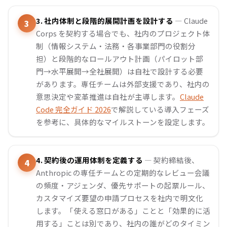
3. 社内体制と段階的展開計画を設計する
— Claude
Corps を契約する場合でも、社内のプロジェクト体
制（情報システム・法務・各事業部門の役割分
担）と段階的なロールアウト計画（パイロット部
門→水平展開→全社展開）は自社で設計する必要
があります。専任チームは外部支援であり、社内の
意思決定や変革推進は自社が主導します。
Claude
Code 完全ガイド 2026
で解説している導入フェーズ
を参考に、具体的なマイルストーンを設定します。
4. 契約後の運用体制を定義する
— 契約締結後、
Anthropic の専任チームとの定期的なレビュー会議
の頻度・アジェンダ、優先サポートの起票ルール、
カスタマイズ要望の申請プロセスを社内で明文化
します。「使える窓口がある」ことと「効果的に活
用する」ことは別であり、社内の誰がどのタイミン