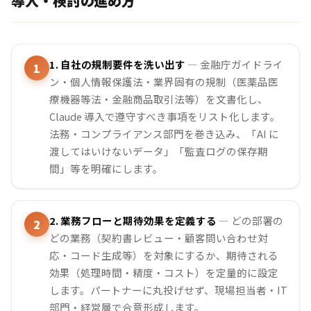
導入・検討の進め方
1. 自社の規制要件を洗い出す
— 金融庁ガイドライ
ン・個人情報保護法・業界固有の規制（医薬品医
療機器等法・金融商品取引法等）を文書化し、
Claude 導入で遵守すべき事項をリスト化します。
法務・コンプライアンス部門を巻き込み、「AI に
渡してはいけないデータ」「監査ログの保存期
間」等を明確にします。
2. 業務フローと期待効果を定義する
— どの部署の
どの業務（契約書レビュー・顧客問い合わせ対
応・コード生成等）を対象にするか、期待される
効果（処理時間・精度・コスト）を定量的に設定
します。パートナーに丸投げせず、現場担当者・IT
部門・経営層で合意形成します。