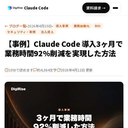
Claude Code
資料請求 →
← ブログ一覧
•
2026年4月10日
•
導入事例
業務自動化
ROI
セキュリティ・事例
法人導入
【事例】Claude Code 導入3ヶ月で
業務時間92%削減を実現した方法
10分で読めます
約4,064文字
2026年4月12日 更新