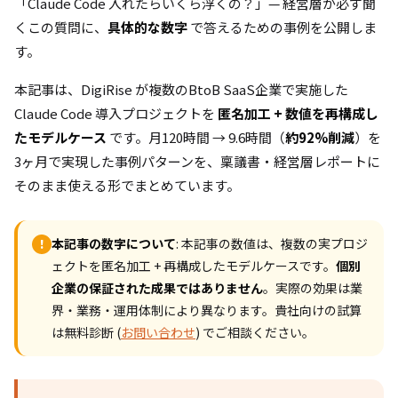
「Claude Code 入れたらいくら浮くの？」— 経営層が必ず聞
くこの質問に、
具体的な数字
で答えるための事例を公開しま
す。
本記事は、DigiRise が複数のBtoB SaaS企業で実施した
Claude Code 導入プロジェクトを
匿名加工 + 数値を再構成し
たモデルケース
です。月120時間 → 9.6時間（
約92%削減
）を
3ヶ月で実現した事例パターンを、稟議書・経営層レポートに
そのまま使える形でまとめています。
本記事の数字について
: 本記事の数値は、複数の実プロジ
!
ェクトを匿名加工 + 再構成したモデルケースです。
個別
企業の保証された成果ではありません
。実際の効果は業
界・業務・運用体制により異なります。貴社向けの試算
は無料診断 (
お問い合わせ
) でご相談ください。