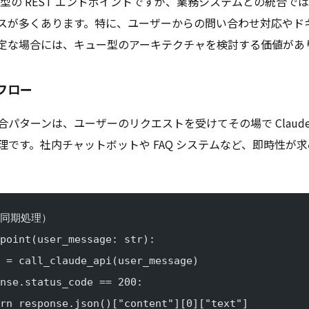
I は同期型の REST エンドポイントですが、業務システムとの統合
スが多くあります。特に、ユーザーからの問い合わせ対応やド
定な場合には、キュー型のアーキテクチャを検討する価値があ
フロー
パターンは、ユーザーのリクエストを受けてその場で Claude 
理です。社内チャットボットや FAQ システムなど、即時性が
（同期処理）
point(user_message: str):
 = call_claude_api(user_message)
nse.status_code == 200:
rn response.json()["content"][0]["text"]