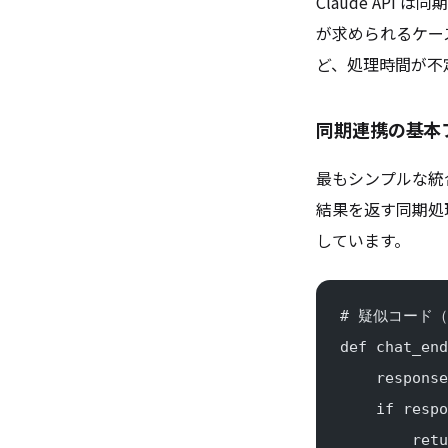
Claude AP
が求められるケー
ど、処理時間が不
同期連携の基本
最もシンプルな統合
結果を返す同期処
しています。
# 疑似コード
def chat_end
    response
    if respo
        retu