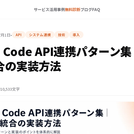
サービス
活用事例
無料診断
ブログ
FAQ
7月1日
•
API
システム連携
技術
導入
de Code API連携パターン
合の実装方法
10,533文字