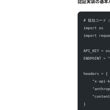
認証実装の基本
# 疑似コード（P
import os
import reque
API_KEY = os
ENDPOINT = "
headers = {
    "x-api-k
    "anthrop
    "content
}