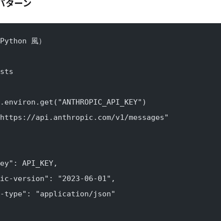
パターン
ython 風）
sts
.environ.get("ANTHROPIC_API_KEY")
https://api.anthropic.com/v1/messages"
ey": API_KEY,
ic-version": "2023-06-01",
-type": "application/json"