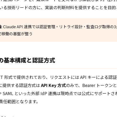
いる技術リードの方に、実装の判断材料を提供することを目的
論
: Claude API 連携では認証管理・リトライ設計・監査ログ取得
定稼働の基盤が整う
PI の基本構成と認証方式
 は REST 形式で提供されており、リクエストには API キーによる
が公式に提供する認証方式は
API Key 方式
のみで、Bearer トーク
2 や SAML といった外部 IdP 連携は現時点では公式にサポー
責任範囲となります。