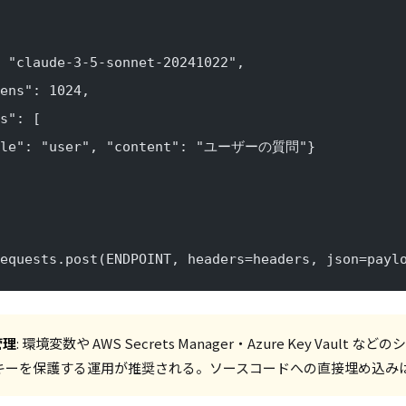
 "claude-3-5-sonnet-20241022",
ens": 1024,
s": [
role": "user", "content": "ユーザーの質問"}
equests.post(ENDPOINT, headers=headers, json=payl
管理
: 環境変数や AWS Secrets Manager・Azure Key Vault 
キーを保護する運用が推奨される。ソースコードへの直接埋め込み