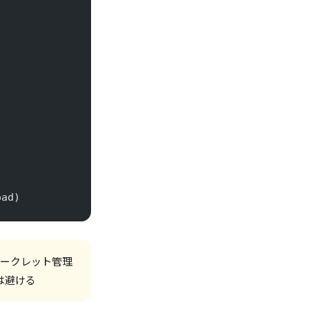
oad)
などのシークレット管理
は避ける