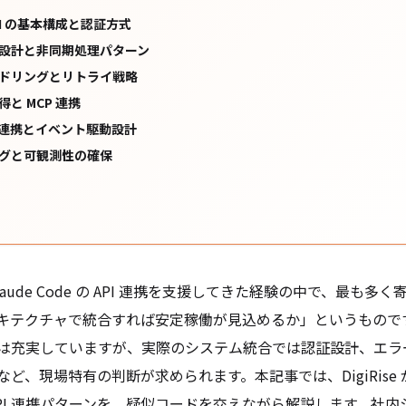
 API の基本構成と認証方式
設計と非同期処理パターン
ドリングとリトライ戦略
と MCP 連携
k 連携とイベント駆動設計
グと可観測性の確保
aude Code の API 連携を支援してきた経験の中で、最も多
テクチャで統合すれば安定稼働が見込めるか」というものです。Cla
は充実していますが、実際のシステム統合では認証設計、エラ
ど、現場特有の判断が求められます。本記事では、DigiRise
API 連携パターンを、疑似コードを交えながら解説します。社