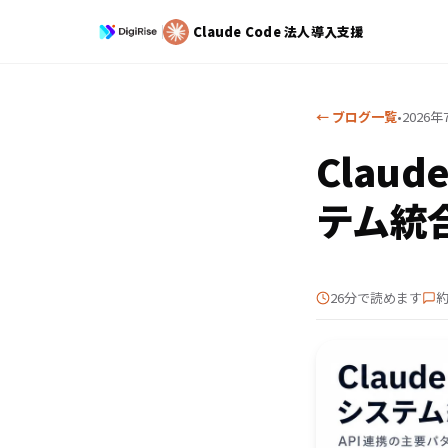
Claude Code
法人導入支援
← ブログ一覧
•
2026年
Clau
テム統
26分で読めます
約