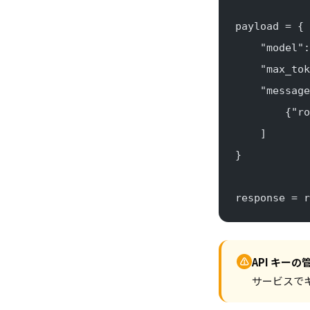
payload = {
    "model":
    "max_tok
    "message
        {"
    ]
}
response = r
⚠
API キーの
サービスで