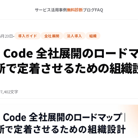
サービス
活用事例
無料診断
ブログ
FAQ
6月23日
•
導入ガイド
全社展開
法人導入
組織
de Code 全社展開のロー
断で定着させるための組織
7,402文字