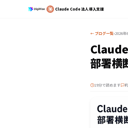
Claude Code
法人導入支援
← ブログ一覧
•
2026年
Clau
部署横
19分で読めます
約