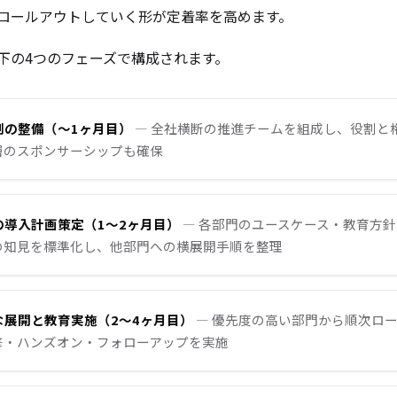
ロールアウトしていく形が定着率を高めます。
下の4つのフェーズで構成されます。
体制の整備（〜1ヶ月目）
— 全社横断の推進チームを組成し、役割と
層のスポンサーシップも確保
別の導入計画策定（1〜2ヶ月目）
— 各部門のユースケース・教育方針
の知見を標準化し、他部門への横展開手順を整理
的な展開と教育実施（2〜4ヶ月目）
— 優先度の高い部門から順次ロ
修・ハンズオン・フォローアップを実施