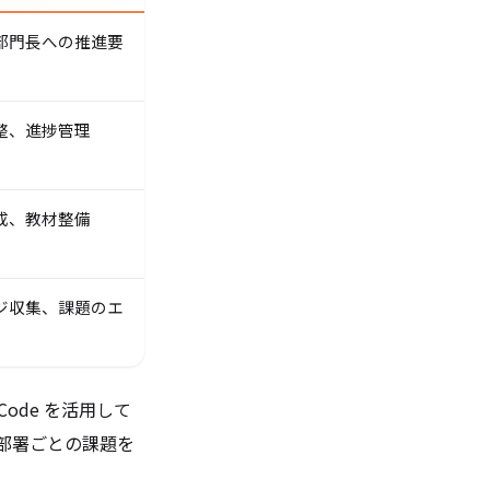
部門長への推進要
整、進捗管理
成、教材整備
ジ収集、課題のエ
ode を活用して
部署ごとの課題を