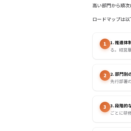
高い部門から順次
ロードマップは以
1. 推進
る。経営
2. 部門
先行部署
3. 段階
ごとに研