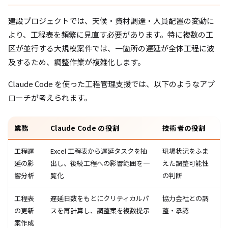
建設プロジェクトでは、天候・資材調達・人員配置の変動に
より、工程表を頻繁に見直す必要があります。特に複数の工
区が並行する大規模案件では、一箇所の遅延が全体工程に波
及するため、調整作業が複雑化します。
Claude Code を使った工程管理支援では、以下のようなアプ
ローチが考えられます。
業務
Claude Code の役割
技術者の役割
工程遅
Excel 工程表から遅延タスクを抽
現場状況をふま
延の影
出し、後続工程への影響範囲を一
えた調整可能性
響分析
覧化
の判断
工程表
遅延日数をもとにクリティカルパ
協力会社との調
の更新
スを再計算し、調整案を複数提示
整・承認
案作成