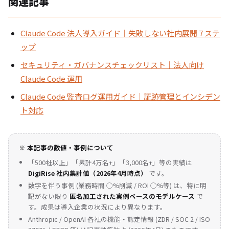
関連記事
Claude Code 法人導入ガイド｜失敗しない社内展開 7 ステ
ップ
セキュリティ・ガバナンスチェックリスト｜法人向け
Claude Code 運用
Claude Code 監査ログ運用ガイド｜証跡管理とインシデン
ト対応
※ 本記事の数値・事例について
「500社以上」「累計4万名+」「3,000名+」等の実績は
DigiRise 社内集計値（2026年4月時点）
です。
数字を伴う事例 (業務時間 ◯%削減 / ROI ◯%等) は、特に明
記がない限り
匿名加工された実例ベースのモデルケース
で
す。成果は導入企業の状況により異なります。
Anthropic / OpenAI 各社の機能・認定情報 (ZDR / SOC 2 / ISO