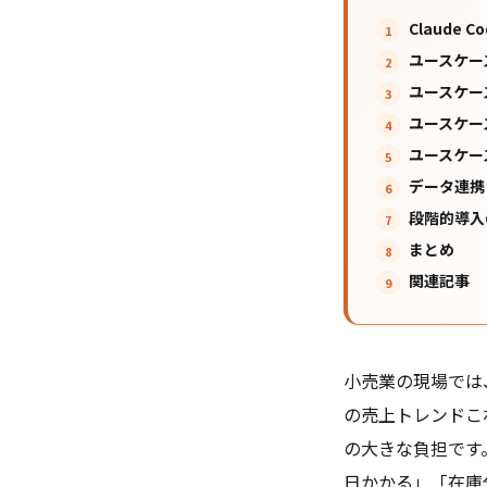
Claude
ユースケー
ユースケー
ユースケース
ユースケー
データ連携
段階的導入
まとめ
関連記事
小売業の現場では
の売上トレンド――
の大きな負担です
日かかる」「在庫