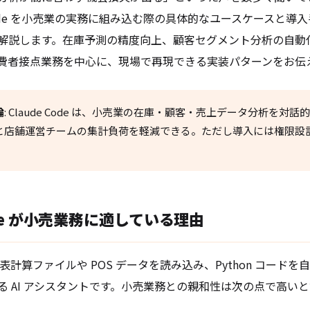
 Code を小売業の実務に組み込む際の具体的なユースケースと導
解説します。在庫予測の精度向上、顧客セグメント分析の自動
費者接点業務を中心に、現場で再現できる実装パターンをお伝
論
: Claude Code は、小売業の在庫・顧客・売上データ分析を対
と店舗運営チームの集計負荷を軽減できる。ただし導入には権限設
Code が小売業務に適している理由
e は、表計算ファイルや POS データを読み込み、Python コー
る AI アシスタントです。小売業務との親和性は次の点で高い