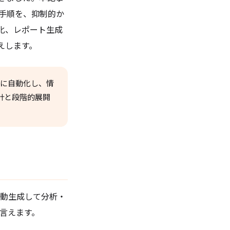
入手順を、抑制的か
化、レポート生成
えします。
話的に自動化し、情
計と段階的展開
ドを自動生成して分析・
と言えます。