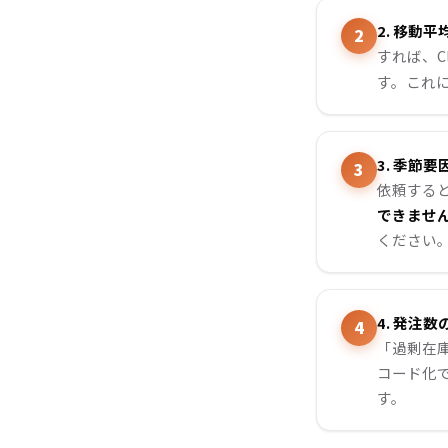
2. 移動
すれば、Cla
す。これ
3. 季節
依頼すると
できませ
ください
4. 発注数
「過剰在
コード化
す。