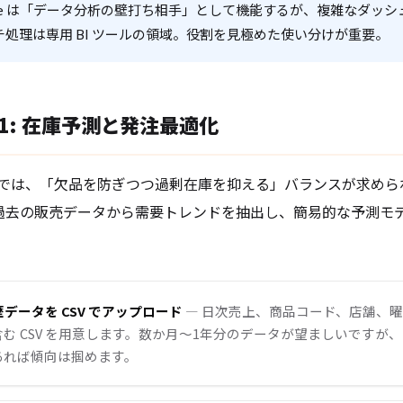
 Code は「データ分析の壁打ち相手」として機能するが、複雑なダッ
処理は専用 BI ツールの領域。役割を見極めた使い分けが重要。
1: 在庫予測と発注最適化
では、「欠品を防ぎつつ過剰在庫を抑える」バランスが求められま
と、過去の販売データから需要トレンドを抽出し、簡易的な予測モ
履歴データを CSV でアップロード
— 日次売上、商品コード、店舗、
む CSV を用意します。数か月〜1年分のデータが望ましいですが
あれば傾向は掴めます。