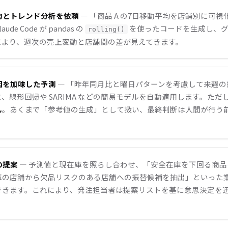
平均とトレンド分析を依頼
— 「商品 A の7日移動平均を店舗別に可
ude Code が pandas の
を使ったコードを生成し、グ
rolling()
により、週次の売上変動と店舗間の差が見えてきます。
要因を加味した予測
— 「昨年同月比と曜日パターンを考慮して来週の
、線形回帰や SARIMA などの簡易モデルを自動適用します。ただ
ん
。あくまで「参考値の生成」として扱い、最終判断は人間が行う
。
の提案
— 予測値と現在庫を照らし合わせ、「安全在庫を下回る商品
庫の店舗から欠品リスクのある店舗への振替候補を抽出」といった
できます。これにより、発注担当者は提案リストを基に意思決定を