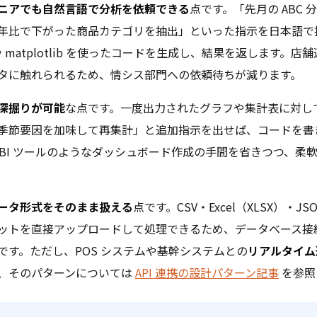
ニアでも自然言語で分析を依頼できる
点です。「先月の ABC
年比で下がった商品カテゴリを抽出」といった指示を日本語で投げ
as や matplotlib を使ったコードを生成し、結果を返します。店
タに触れられるため、情シス部門への依頼待ちが減ります。
深掘りが可能
な点です。一度出力されたグラフや集計表に対し
季節要因を加味して再集計」と追加指示を出せば、コードを書
 BI ツールのようなダッシュボード作成の手間を省きつつ、柔
ータ形式をそのまま扱える
点です。CSV・Excel（XLSX）・J
ットを直接アップロードして処理できるため、データベース接
です。ただし、POS システムや基幹システムとの
リアルタイム
、そのパターンについては
API 連携の設計パターン記事
を参照