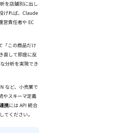
 分析を店舗別に出し
れば、Claude
舗運営責任者や EC
て「この商品だけ
き直して即座に反
軟な分析を実現でき
SON など、小売業で
続やスキーマ定義
連携
には API 統合
してください。