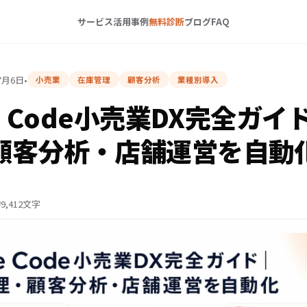
サービス
活用事例
無料診断
ブログ
FAQ
7月6日
•
小売業
在庫管理
顧客分析
業種別導入
de Code小売業DX完全ガ
顧客分析・店舗運営を自動
9,412文字