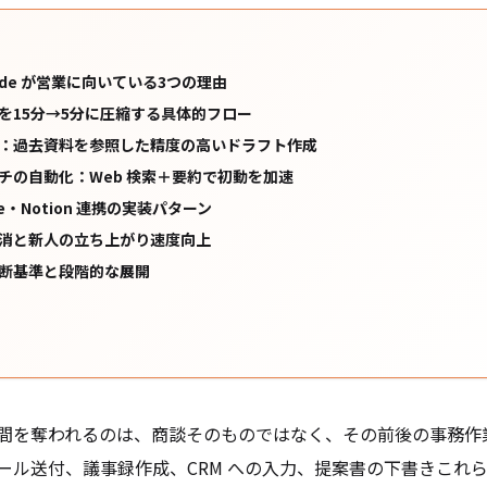
 Code が営業に向いている3つの理由
を15分→5分に圧縮する具体的フロー
：過去資料を参照した精度の高いドラフト作成
チの自動化：Web 検索＋要約で初動を加速
rce・Notion 連携の実装パターン
消と新人の立ち上がり速度向上
断基準と段階的な展開
間を奪われるのは、商談そのものではなく、その前後の事務作
ール送付、議事録作成、CRM への入力、提案書の下書き――これ