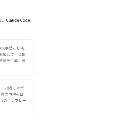
Claude Code
声文字起こし結
に追加して」と指
た議事録を生成しま
 を通じて、指定したデ
・懸念事項を自
n のテンプレー
。