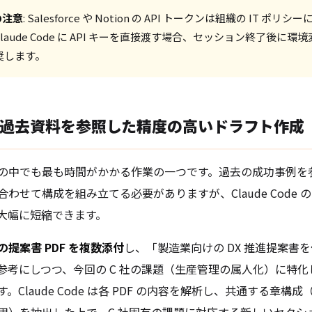
の注意
: Salesforce や Notion の API トークンは組織の IT ポ
laude Code に API キーを直接渡す場合、セッション終了後に
奨します。
過去資料を参照した精度の高いドラフト作成
の中でも最も時間がかかる作業の一つです。過去の成功事例を
わせて構成を組み立てる必要がありますが、Claude Code 
大幅に短縮できます。
の提案書 PDF を複数添付
し、「製造業向けの DX 推進提案書を
を参考にしつつ、今回の C 社の課題（生産管理の属人化）に特
。Claude Code は各 PDF の内容を解析し、共通する章構
用）を抽出した上で、C 社固有の課題に対応する新しいセクシ