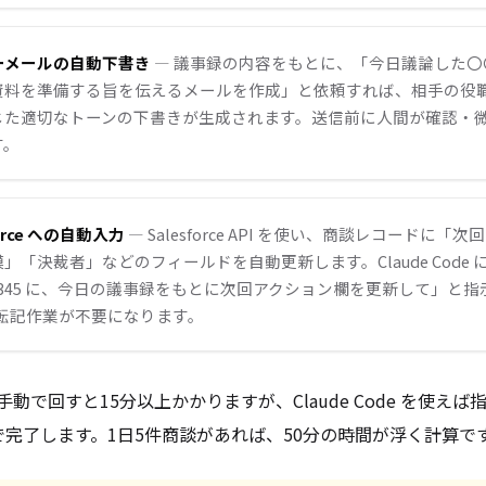
ローメールの自動下書き
— 議事録の内容をもとに、「今日議論した〇
資料を準備する旨を伝えるメールを作成」と依頼すれば、相手の役
じた適切なトーンの下書きが生成されます。送信前に人間が確認・
す。
sforce への自動入力
— Salesforce API を使い、商談レコードに「
「決裁者」などのフィールドを自動更新します。Claude Code に「Sa
 12345 に、今日の議事録をもとに次回アクション欄を更新して」と
の転記作業が不要になります。
動で回すと15分以上かかりますが、Claude Code を使え
で完了します。1日5件商談があれば、50分の時間が浮く計算で