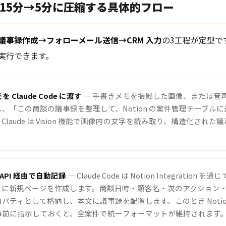
15分→5分に圧縮する具体的フロー
議事録作成→フォローメール送信→CRM 入力
の3工程が定型です。
実行できます。
を Claude Code に渡す
— 手書きメモを撮影した画像、または音
、「この商談の議事録を整理して、Notion の案件管理テーブル
Claude は Vision 機能で画像内の文字を読み取り、構造化され
on API 経由で自動記録
— Claude Code は Notion Integration
スに新規ページを作成します。商談日時・顧客名・次のアクション
パティとして格納し、本文に議事録を配置します。このとき Notio
事前に指示しておくと、全案件で統一フォーマットが維持されます