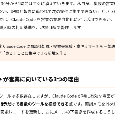
り30分から1時間はすぐに消えていきます。私自身、複数の営
だが、記録と報告に追われて次の案件に集中できない」という
は、Claude Code を営業の業務自動化にどう活用できるか
導入時の判断基準を、現場目線で整理します。
論
: Claude Code は商談後処理・提案書生成・案件リサーチを一
が「売る」ことに集中できる環境を作る
Code が営業に向いている3つの理由
ールは多数存在しますが、Claude Code が特に有効な場面
指示だけで複数のツールを横断できる
点です。商談メモを Not
orce の商談レコードを更新し、お礼メールの下書きを作成する――こ