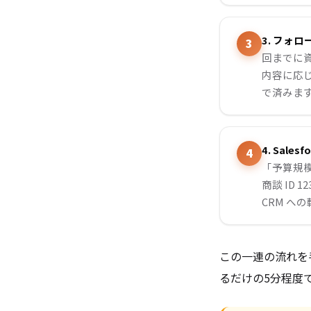
3. フォ
回までに
内容に応
で済みま
4. Sale
「予算規模」
商談 ID
CRM へ
この一連の流れを手
るだけの5分程度