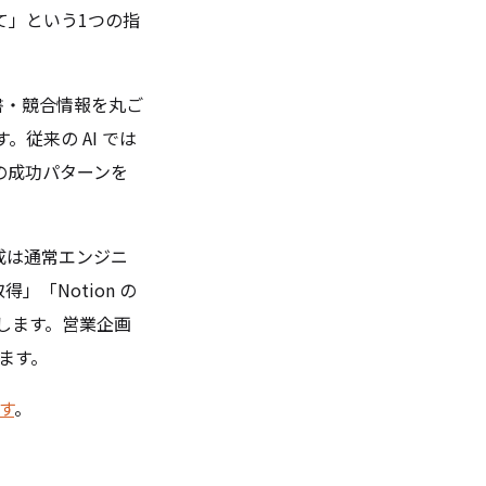
て」という1つの指
書・競合情報を丸ご
従来の AI では
去の成功パターンを
作成は通常エンジニ
取得」「Notion の
します。営業企画
ます。
す
。