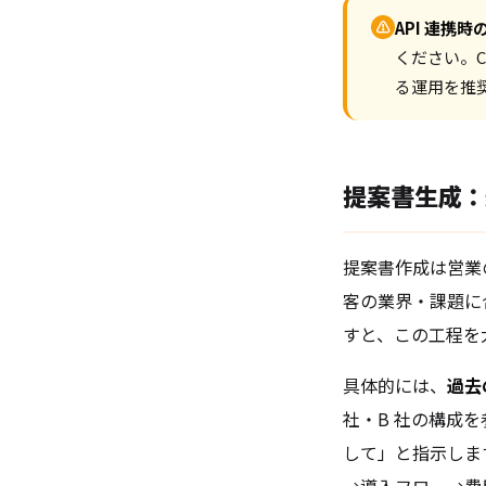
⚠
API 連携時
ください。C
る運用を推
提案書生成：
提案書作成は営業
客の業界・課題に合
すと、この工程を
具体的には、
過去
社・B 社の構成
して」と指示します
→導入フロー→費