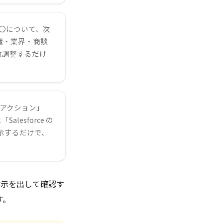
〇について、次
職・業界・商談
微調整するだけ
次回アクション」
lesforce の
指示するだけで、
ば指示を出して確認す
す。