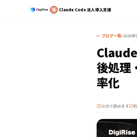
Claude Code
法人導入支援
← ブログ一覧
•
2026年
Clau
後処理
率化
21分で読めます
約