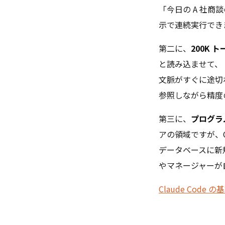
「今日の A 社商
示で連続実行でき
第二に、
200K 
と読み込ませて、
文脈がすぐに途切れま
参照しながら精度
第三に、
プログラ
アの領域ですが、Cla
データベースに新
やマネージャーが
Claude Co