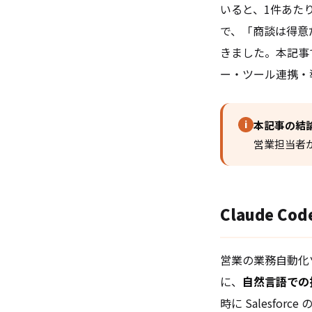
いると、1件あた
で、「商談は得意
きました。本記事で
ー・ツール連携・
i
本記事の結
営業担当者
Claude 
営業の業務自動化ツ
に、
自然言語での
時に Salesf