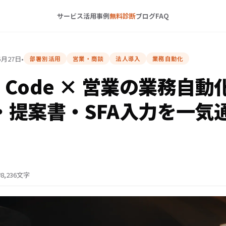
サービス
活用事例
無料診断
ブログ
FAQ
5月27日
•
部署別活用
営業・商談
法人導入
業務自動化
de Code × 営業の業務自
・提案書・SFA入力を一気
8,236文字