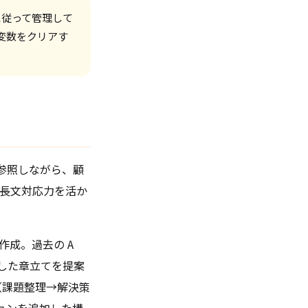
リシーに従って管理して
環境変数をクリアす
参照しながら、顧
の長文対応力を活か
作成。過去の A
化した章立てを提案
成（課題整理→解決策
ョンを追加した構