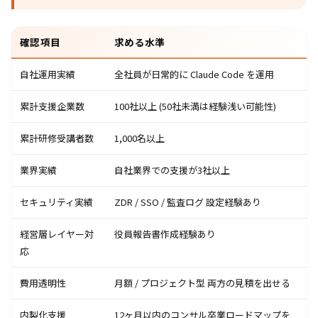
確認項目
求める水準
自社運用実績
全社員が日常的に Claude Code を運用
累計支援企業数
100社以上 (50社未満は経験浅い可能性)
累計研修受講者数
1,000名以上
業界実績
自社業界での支援が3社以上
セキュリティ実績
ZDR / SSO / 監査ログ 設定経験あり
経営層レイヤー対
役員報告書作成経験あり
応
費用透明性
月額 / プロジェクト型 両方の見積を出せる
内製化支援
12ヶ月以内のコンサル卒業ロードマップを