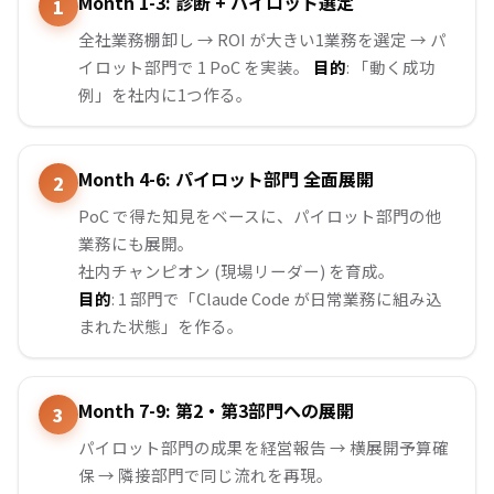
Month 1-3: 診断 + パイロット選定
全社業務棚卸し → ROI が大きい1業務を選定 → パ
イロット部門で 1 PoC を実装。
目的
: 「動く成功
例」を社内に1つ作る。
Month 4-6: パイロット部門 全面展開
PoC で得た知見をベースに、パイロット部門の他
業務にも展開。
社内チャンピオン (現場リーダー) を育成。
目的
: 1 部門で「Claude Code が日常業務に組み込
まれた状態」を作る。
Month 7-9: 第2・第3部門への展開
パイロット部門の成果を経営報告 → 横展開予算確
保 → 隣接部門で同じ流れを再現。