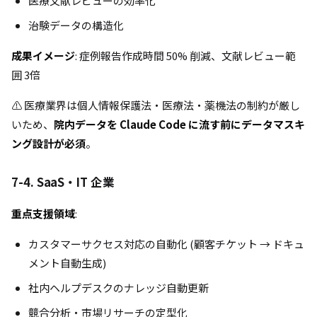
医療文献レビューの効率化
治験データの構造化
成果イメージ
: 症例報告作成時間 50% 削減、文献レビュー範
囲 3倍
⚠️ 医療業界は個人情報保護法・医療法・薬機法の制約が厳し
いため、
院内データを Claude Code に流す前にデータマスキ
ング設計が必須
。
7-4. SaaS・IT 企業
重点支援領域
:
カスタマーサクセス対応の自動化 (顧客チケット → ドキュ
メント自動生成)
社内ヘルプデスクのナレッジ自動更新
競合分析・市場リサーチの定型化