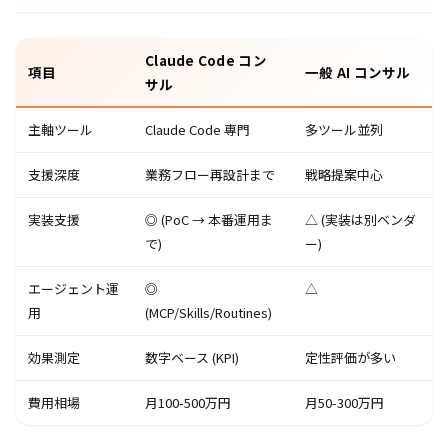
Claude Code コン
項目
一般 AI コンサル
サル
主軸ツール
Claude Code 専門
多ツール並列
支援深度
業務フロー再設計まで
戦略提案中心
実装支援
◎ (PoC → 本番運用ま
△ (実装は別ベンダ
で)
ー)
エージェント運
◎
△
用
(MCP/Skills/Routines)
効果測定
数字ベース (KPI)
定性評価が多い
費用相場
月100-500万円
月50-300万円