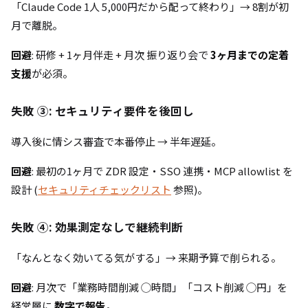
「Claude Code 1人 5,000円だから配って終わり」→ 8割が初
月で離脱。
回避
: 研修 + 1ヶ月伴走 + 月次 振り返り会で
3ヶ月までの定着
支援
が必須。
失敗 ③: セキュリティ要件を後回し
導入後に情シス審査で本番停止 → 半年遅延。
回避
: 最初の1ヶ月で ZDR 設定・SSO 連携・MCP allowlist を
設計 (
セキュリティチェックリスト
参照)。
失敗 ④: 効果測定なしで継続判断
「なんとなく効いてる気がする」→ 来期予算で削られる。
回避
: 月次で「業務時間削減 ◯時間」「コスト削減 ◯円」を
経営層に
数字で報告
。